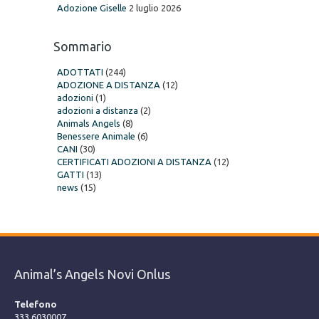
Adozione Giselle
2 luglio 2026
Sommario
ADOTTATI
(244)
ADOZIONE A DISTANZA
(12)
adozioni
(1)
adozioni a distanza
(2)
Animals Angels
(8)
Benessere Animale
(6)
CANI
(30)
CERTIFICATI ADOZIONI A DISTANZA
(12)
GATTI
(13)
news
(15)
Animal’s Angels Novi Onlus
Telefono
333 6030007