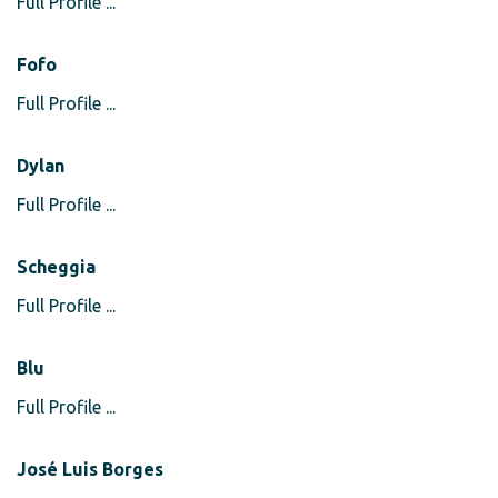
Full Profile ...
Fofo
Full Profile ...
Dylan
Full Profile ...
Scheggia
Full Profile ...
Blu
Full Profile ...
José Luis Borges