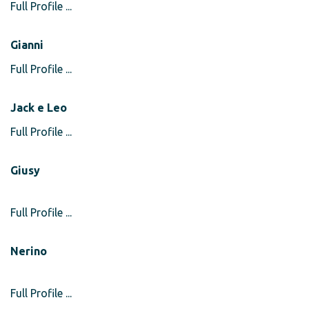
Full Profile ...
Gianni
Full Profile ...
Jack e Leo
Full Profile ...
Giusy
Full Profile ...
Nerino
Full Profile ...