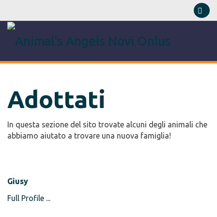
Adottati
In questa sezione del sito trovate alcuni degli animali che
abbiamo aiutato a trovare una nuova famiglia!
Giusy
Full Profile ...