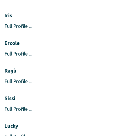
Iris
Full Profile ...
Ercole
Full Profile ...
Ragù
Full Profile ...
Sissi
Full Profile ...
Lucky