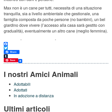
Max non è un cane per tutti, necessita di una situazione
tranquilla, sia a livello ambientale che gestionale, una
famiglia composta da poche persone (no bambini), un bel
giardino dove vivere (l’accesso alla casa sarà gestito con
gradualità), eventualmente un altro cane (meglio femmina).
Facebook
Twitter
Share
Tumblr
Save
I nostri Amici Animali
Adottabili
Adottati
In adozione a distanza
Ultimi articoli