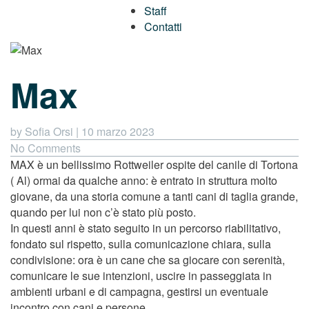
Staff
Contatti
Max
by Sofia Orsi
|
10 marzo 2023
No Comments
MAX è un bellissimo Rottweiler ospite del canile di Tortona
( Al) ormai da qualche anno: è entrato in struttura molto
giovane, da una storia comune a tanti cani di taglia grande,
quando per lui non c’è stato più posto.
In questi anni è stato seguito in un percorso riabilitativo,
fondato sul rispetto, sulla comunicazione chiara, sulla
condivisione: ora è un cane che sa giocare con serenità,
comunicare le sue intenzioni, uscire in passeggiata in
ambienti urbani e di campagna, gestirsi un eventuale
incontro con cani e persone.