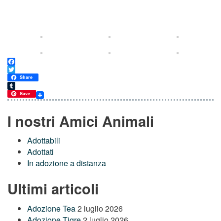
Facebook
Twitter
Share
Tumblr
Save
I nostri Amici Animali
Adottabili
Adottati
In adozione a distanza
Ultimi articoli
Adozione Tea
2 luglio 2026
Adozione Tigre
2 luglio 2026