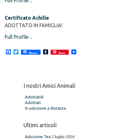
Full Profile ...
Certificato Achille
ADOTTATO IN FAMIGLIA!
Full Profile ...
F
T
T
Share
Save
a
w
u
c
i
m
e
t
b
b
t
l
o
e
r
o
r
I nostri Amici Animali
k
Adottabili
Adottati
In adozione a distanza
Ultimi articoli
Adozione Tea
2 luglio 2026