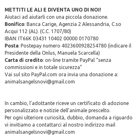
METTITI LE ALI E DIVENTA UNO DI NOI!
Aiutaci ad aiutarli con una piccola donazione.
Bonifico
: Banca Carige, Agenzia 2 Alessandria, C.so
Acqui 112 (AL). (C.C. 1707/80)
IBAN: IT66K 03431 10402 00000 0170780
Posta
: Postepay numero 4023600928254780 (indicare il
Presidente della Onlus, Manuela Scarcella)
Carta di credito
: on-line tramite PayPal “senza
commissioni e in totale sicurezza”
Vai sul sito
PayPal.com
ora invia una donazione a:
animalsangelsnovi@
gmail.com
In cambio, l’adottante riceve un certificato di adozione
personalizzato e notizie dell’animale prescelto.
Per ogni ulteriore curiosità, dubbio, domanda a riguardo
vi invitiamo a contattarci al nostro indirizzo mail
animalsangelsnovi@gmail.com