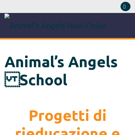
Animal’s Angels
School
Progetti di
rieducazione
e