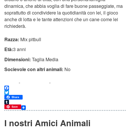
dinamica, che abbia voglia di fare buone passeggiate, ma
soprattutto di condividere la quotidianità con lei, il gioco
anche di lotta e le tante attenzioni che un cane come lei
richiederà.
Razza:
Mix pitbull
Età:
3 anni
Dimensioni:
Taglia Media
Socievole con altri animali:
No
Facebook
Twitter
Share
Tumblr
Save
I nostri Amici Animali