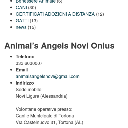
Benessere Animale
(6)
CANI
(30)
CERTIFICATI ADOZIONI A DISTANZA
(12)
GATTI
(13)
news
(15)
Animal’s Angels Novi Onlus
Telefono
333 6030007
Email
animalsangelsnovi@gmail.com
Indirizzo
Sede mobile:
Novi Ligure (Alessandria)
Volontarie operative presso:
Canile Municipale di Tortona
Via Castelnuovo 31, Tortona (AL)