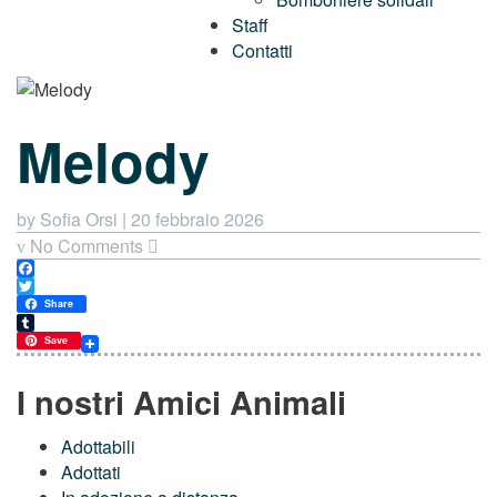
Staff
Contatti
Melody
by Sofia Orsi
|
20 febbraio 2026
No Comments
Facebook
Twitter
Share
Tumblr
Save
I nostri Amici Animali
Adottabili
Adottati