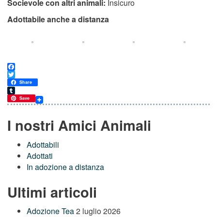
Socievole con altri animali:
Insicuro
Adottabile anche a distanza
Facebook
Twitter
Share
Tumblr
Save
I nostri Amici Animali
Adottabili
Adottati
In adozione a distanza
Ultimi articoli
Adozione Tea
2 luglio 2026