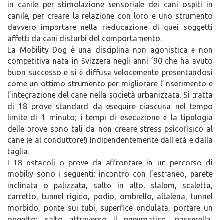
in canile per stimolazione sensoriale dei cani ospiti in
canile, per creare la relazione con loro e uno strumento
davvero importare nella rieducazione di quei soggetti
affetti da cani disturbi del comportamento.
La Mobility Dog è una disciplina non agonistica e non
competitiva nata in Svizzera negli anni ’90 che ha avuto
buon successo e si è diffusa velocemente presentandosi
come un ottimo strumento per migliorare l’inserimento e
l’integrazione del cane nella società urbanizzata. Si tratta
di 18 prove standard da eseguire ciascuna nel tempo
limite di 1 minuto; i tempi di esecuzione e la tipologia
delle prove sono tali da non creare stress psicofisico al
cane (e al conduttore!) indipendentemente dall’età e dalla
taglia.
I 18 ostacoli o prove da affrontare in un percorso di
mobiliy sono i seguenti: incontro con l’estraneo, parete
inclinata o palizzata, salto in alto, slalom, scaletta,
carretto, tunnel rigido, podio, ombrello, altalena, tunnel
morbido, ponte sui tubi, superfice ondulata, portare un
oggetto; salto attraverso il pneumatico, passerella,