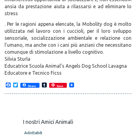
ansia da prestazione aiuta a rilassarsi e ad eliminare lo
stress
. Per le ragioni appena elencate, la Mobolity dog è molto
utilizzata nel lavoro con i cuccioli, per il loro sviluppo
sensoriale, socializzazione ambientale e relazione con
l’umano, ma anche con i cani più anziani che necessitano
comunque di stimolazione a livello cognitivo.
Silvia Sturla
Educatrice Scuola Animal’s Angels Dog School Lavagna
Educatore e Tecnico Ficss
F
T
T
Share
Save
a
w
u
c
i
m
e
t
b
b
t
l
o
e
r
o
r
k
I nostri Amici Animali
Adottabili